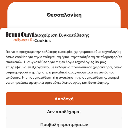
Θεσσαλονίκη
Διαχείριση Συγκατάθεσης
Τηλέφωνο: 2315 525 020
Cookies
Fax: 210 32 15 644
Email:
info@positivevoice.gr
Εγνατίας 112, 3ος όροφος, 54622,
Για να παρέχουμε την καλύτερη εμπειρία, χρησιμοποιούμε τεχνολογίες
όπως cookies για την αποθήκευση ή/και την πρόσβαση σε πληροφορίες
Θεσσαλονίκη
συσκευών. Η συγκατάθεση για τις εν λόγω τεχνολογίες θα μας
Ώρες λειτουργίας:
επιτρέψει να επεξεργαστούμε δεδομένα προσωπικού χαρακτήρα, όπως
Δευτέρα – Παρασκευή, 10:00 –14:00
συμπεριφορά περιήγησης ή μοναδικά αναγνωριστικά σε αυτόν τον
ιστότοπο. Η μη συγκατάθεση ή η ανάκληση της συγκατάθεσης, μπορεί
να επηρεάσει αρνητικά ορισμένες λειτουργίες και δυνατότητες.
Αποδοχή
Δεν αποδέχομαι
Προβολή προτιμήσεων