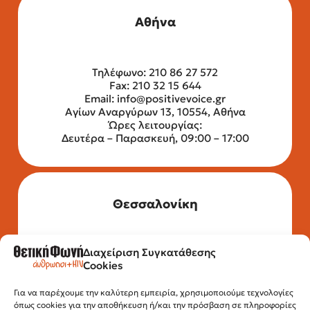
Αθήνα
Τηλέφωνο: 210 86 27 572
Fax: 210 32 15 644
Email:
info@positivevoice.gr
Αγίων Αναργύρων 13, 10554, Αθήνα
Ώρες λειτουργίας:
Δευτέρα – Παρασκευή, 09:00 – 17:00
Θεσσαλονίκη
Διαχείριση Συγκατάθεσης
Τηλέφωνο: 2315 525 020
Cookies
Fax: 210 32 15 644
Email:
info@positivevoice.gr
Για να παρέχουμε την καλύτερη εμπειρία, χρησιμοποιούμε τεχνολογίες
Εγνατίας 112, 3ος όροφος, 54622,
όπως cookies για την αποθήκευση ή/και την πρόσβαση σε πληροφορίες
Θεσσαλονίκη