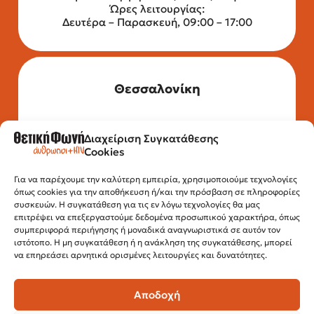
Ώρες λειτουργίας:
Δευτέρα – Παρασκευή, 09:00 – 17:00
Θεσσαλονίκη
Διαχείριση Συγκατάθεσης
Τηλέφωνο: 2315 525 020
Cookies
Fax: 210 32 15 644
Email:
info@positivevoice.gr
Εγνατίας 112, 3ος όροφος, 54622,
Για να παρέχουμε την καλύτερη εμπειρία, χρησιμοποιούμε τεχνολογίες
όπως cookies για την αποθήκευση ή/και την πρόσβαση σε πληροφορίες
Θεσσαλονίκη
συσκευών. Η συγκατάθεση για τις εν λόγω τεχνολογίες θα μας
Ώρες λειτουργίας:
επιτρέψει να επεξεργαστούμε δεδομένα προσωπικού χαρακτήρα, όπως
Δευτέρα – Παρασκευή, 10:00 –14:00
συμπεριφορά περιήγησης ή μοναδικά αναγνωριστικά σε αυτόν τον
ιστότοπο. Η μη συγκατάθεση ή η ανάκληση της συγκατάθεσης, μπορεί
να επηρεάσει αρνητικά ορισμένες λειτουργίες και δυνατότητες.
Αποδοχή