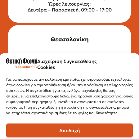
Ώρες λειτουργίας:
Δευτέρα – Παρασκευή, 09:00 – 17:00
Θεσσαλονίκη
Διαχείριση Συγκατάθεσης
Τηλέφωνο: 2315 525 020
Cookies
Fax: 210 32 15 644
Email:
info@positivevoice.gr
Εγνατίας 112, 3ος όροφος, 54622,
Για να παρέχουμε την καλύτερη εμπειρία, χρησιμοποιούμε τεχνολογίες
όπως cookies για την αποθήκευση ή/και την πρόσβαση σε πληροφορίες
Θεσσαλονίκη
συσκευών. Η συγκατάθεση για τις εν λόγω τεχνολογίες θα μας
Ώρες λειτουργίας:
επιτρέψει να επεξεργαστούμε δεδομένα προσωπικού χαρακτήρα, όπως
Δευτέρα – Παρασκευή, 10:00 –14:00
συμπεριφορά περιήγησης ή μοναδικά αναγνωριστικά σε αυτόν τον
ιστότοπο. Η μη συγκατάθεση ή η ανάκληση της συγκατάθεσης, μπορεί
να επηρεάσει αρνητικά ορισμένες λειτουργίες και δυνατότητες.
Αποδοχή