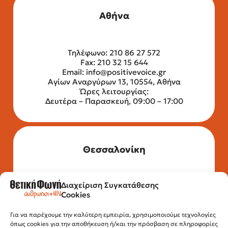
Αθήνα
Τηλέφωνο: 210 86 27 572
Fax: 210 32 15 644
Email:
info@positivevoice.gr
Αγίων Αναργύρων 13, 10554, Αθήνα
Ώρες λειτουργίας:
Δευτέρα – Παρασκευή, 09:00 – 17:00
Θεσσαλονίκη
Διαχείριση Συγκατάθεσης
Τηλέφωνο: 2315 525 020
Cookies
Fax: 210 32 15 644
Email:
info@positivevoice.gr
Για να παρέχουμε την καλύτερη εμπειρία, χρησιμοποιούμε τεχνολογίες
Εγνατίας 112, 3ος όροφος, 54622,
όπως cookies για την αποθήκευση ή/και την πρόσβαση σε πληροφορίες
Θεσσαλονίκη