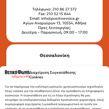
Τηλέφωνο: 210 86 27 572
Fax: 210 32 15 644
Email:
info@positivevoice.gr
Αγίων Αναργύρων 13, 10554, Αθήνα
Ώρες λειτουργίας:
Δευτέρα – Παρασκευή, 09:00 – 17:00
Θεσσαλονίκη
Διαχείριση Συγκατάθεσης
Τηλέφωνο: 2315 525 020
Cookies
Fax: 210 32 15 644
Email:
info@positivevoice.gr
Για να παρέχουμε την καλύτερη εμπειρία, χρησιμοποιούμε τεχνολογίες
Εγνατίας 112, 3ος όροφος, 54622,
όπως cookies για την αποθήκευση ή/και την πρόσβαση σε πληροφορίες
Θεσσαλονίκη
συσκευών. Η συγκατάθεση για τις εν λόγω τεχνολογίες θα μας
Ώρες λειτουργίας:
επιτρέψει να επεξεργαστούμε δεδομένα προσωπικού χαρακτήρα, όπως
Δευτέρα – Παρασκευή, 10:00 –14:00
συμπεριφορά περιήγησης ή μοναδικά αναγνωριστικά σε αυτόν τον
ιστότοπο. Η μη συγκατάθεση ή η ανάκληση της συγκατάθεσης, μπορεί