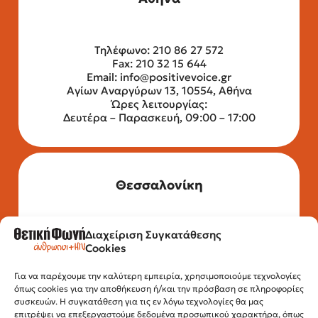
Τηλέφωνο: 210 86 27 572
Fax: 210 32 15 644
Email:
info@positivevoice.gr
Αγίων Αναργύρων 13, 10554, Αθήνα
Ώρες λειτουργίας:
Δευτέρα – Παρασκευή, 09:00 – 17:00
Θεσσαλονίκη
Διαχείριση Συγκατάθεσης
Τηλέφωνο: 2315 525 020
Cookies
Fax: 210 32 15 644
Email:
info@positivevoice.gr
Για να παρέχουμε την καλύτερη εμπειρία, χρησιμοποιούμε τεχνολογίες
Εγνατίας 112, 3ος όροφος, 54622,
όπως cookies για την αποθήκευση ή/και την πρόσβαση σε πληροφορίες
Θεσσαλονίκη
συσκευών. Η συγκατάθεση για τις εν λόγω τεχνολογίες θα μας
Ώρες λειτουργίας:
επιτρέψει να επεξεργαστούμε δεδομένα προσωπικού χαρακτήρα, όπως
Δευτέρα – Παρασκευή, 10:00 –14:00