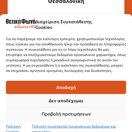
Θεσσαλονίκη
Διαχείριση Συγκατάθεσης
Τηλέφωνο: 2315 525 020
Cookies
Fax: 210 32 15 644
Email:
info@positivevoice.gr
Εγνατίας 112, 3ος όροφος, 54622,
Για να παρέχουμε την καλύτερη εμπειρία, χρησιμοποιούμε τεχνολογίες
όπως cookies για την αποθήκευση ή/και την πρόσβαση σε πληροφορίες
Θεσσαλονίκη
συσκευών. Η συγκατάθεση για τις εν λόγω τεχνολογίες θα μας
Ώρες λειτουργίας:
επιτρέψει να επεξεργαστούμε δεδομένα προσωπικού χαρακτήρα, όπως
Δευτέρα – Παρασκευή, 10:00 –14:00
συμπεριφορά περιήγησης ή μοναδικά αναγνωριστικά σε αυτόν τον
ιστότοπο. Η μη συγκατάθεση ή η ανάκληση της συγκατάθεσης, μπορεί
να επηρεάσει αρνητικά ορισμένες λειτουργίες και δυνατότητες.
Αποδοχή
Δεν αποδέχομαι
Προβολή προτιμήσεων
© 2024 Θετική Φωνή
Πολιτική
Πολιτική προστασίας προσωπικών δεδομένων και
Cookies
απορρήτου