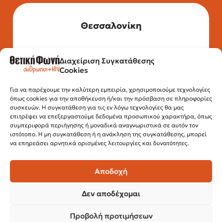
Θεσσαλονίκη
Διαχείριση Συγκατάθεσης
Τηλέφωνο: 2315 525 020
Cookies
Fax: 210 32 15 644
Email:
info@positivevoice.gr
Εγνατίας 112, 3ος όροφος, 54622,
Για να παρέχουμε την καλύτερη εμπειρία, χρησιμοποιούμε τεχνολογίες
όπως cookies για την αποθήκευση ή/και την πρόσβαση σε πληροφορίες
Θεσσαλονίκη
συσκευών. Η συγκατάθεση για τις εν λόγω τεχνολογίες θα μας
Ώρες λειτουργίας:
επιτρέψει να επεξεργαστούμε δεδομένα προσωπικού χαρακτήρα, όπως
Δευτέρα – Παρασκευή, 10:00 –14:00
συμπεριφορά περιήγησης ή μοναδικά αναγνωριστικά σε αυτόν τον
ιστότοπο. Η μη συγκατάθεση ή η ανάκληση της συγκατάθεσης, μπορεί
να επηρεάσει αρνητικά ορισμένες λειτουργίες και δυνατότητες.
Αποδοχή
Δεν αποδέχομαι
Προβολή προτιμήσεων