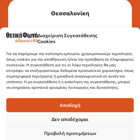
Θεσσαλονίκη
Διαχείριση Συγκατάθεσης
Τηλέφωνο: 2315 525 020
Cookies
Fax: 210 32 15 644
Email:
info@positivevoice.gr
Εγνατίας 112, 3ος όροφος, 54622,
Για να παρέχουμε την καλύτερη εμπειρία, χρησιμοποιούμε τεχνολογίες
όπως cookies για την αποθήκευση ή/και την πρόσβαση σε πληροφορίες
Θεσσαλονίκη
συσκευών. Η συγκατάθεση για τις εν λόγω τεχνολογίες θα μας
Ώρες λειτουργίας:
επιτρέψει να επεξεργαστούμε δεδομένα προσωπικού χαρακτήρα, όπως
Δευτέρα – Παρασκευή, 10:00 –14:00
συμπεριφορά περιήγησης ή μοναδικά αναγνωριστικά σε αυτόν τον
ιστότοπο. Η μη συγκατάθεση ή η ανάκληση της συγκατάθεσης, μπορεί
να επηρεάσει αρνητικά ορισμένες λειτουργίες και δυνατότητες.
Αποδοχή
Δεν αποδέχομαι
Προβολή προτιμήσεων