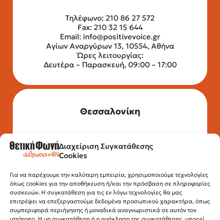
Τηλέφωνο: 210 86 27 572
Fax: 210 32 15 644
Email:
info@positivevoice.gr
Αγίων Αναργύρων 13, 10554, Αθήνα
Ώρες λειτουργίας:
Δευτέρα – Παρασκευή, 09:00 – 17:00
Θεσσαλονίκη
Διαχείριση Συγκατάθεσης
Τηλέφωνο: 2315 525 020
Cookies
Fax: 210 32 15 644
Email:
info@positivevoice.gr
Εγνατίας 112, 3ος όροφος, 54622,
Για να παρέχουμε την καλύτερη εμπειρία, χρησιμοποιούμε τεχνολογίες
όπως cookies για την αποθήκευση ή/και την πρόσβαση σε πληροφορίες
Θεσσαλονίκη
συσκευών. Η συγκατάθεση για τις εν λόγω τεχνολογίες θα μας
Ώρες λειτουργίας:
επιτρέψει να επεξεργαστούμε δεδομένα προσωπικού χαρακτήρα, όπως
Δευτέρα – Παρασκευή, 10:00 –14:00
συμπεριφορά περιήγησης ή μοναδικά αναγνωριστικά σε αυτόν τον
ιστότοπο. Η μη συγκατάθεση ή η ανάκληση της συγκατάθεσης, μπορεί