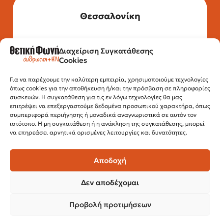
Θεσσαλονίκη
Διαχείριση Συγκατάθεσης
Τηλέφωνο: 2315 525 020
Cookies
Fax: 210 32 15 644
Email:
info@positivevoice.gr
Εγνατίας 112, 3ος όροφος, 54622,
Για να παρέχουμε την καλύτερη εμπειρία, χρησιμοποιούμε τεχνολογίες
όπως cookies για την αποθήκευση ή/και την πρόσβαση σε πληροφορίες
Θεσσαλονίκη
συσκευών. Η συγκατάθεση για τις εν λόγω τεχνολογίες θα μας
Ώρες λειτουργίας:
επιτρέψει να επεξεργαστούμε δεδομένα προσωπικού χαρακτήρα, όπως
Δευτέρα – Παρασκευή, 10:00 –14:00
συμπεριφορά περιήγησης ή μοναδικά αναγνωριστικά σε αυτόν τον
ιστότοπο. Η μη συγκατάθεση ή η ανάκληση της συγκατάθεσης, μπορεί
να επηρεάσει αρνητικά ορισμένες λειτουργίες και δυνατότητες.
Αποδοχή
Δεν αποδέχομαι
Προβολή προτιμήσεων
© 2024 Θετική Φωνή