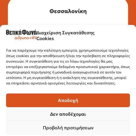
Θεσσαλονίκη
Διαχείριση Συγκατάθεσης
Τηλέφωνο: 2315 525 020
Cookies
Fax: 210 32 15 644
Email:
info@positivevoice.gr
Εγνατίας 112, 3ος όροφος, 54622,
Για να παρέχουμε την καλύτερη εμπειρία, χρησιμοποιούμε τεχνολογίες
όπως cookies για την αποθήκευση ή/και την πρόσβαση σε πληροφορίες
Θεσσαλονίκη
συσκευών. Η συγκατάθεση για τις εν λόγω τεχνολογίες θα μας
Ώρες λειτουργίας:
επιτρέψει να επεξεργαστούμε δεδομένα προσωπικού χαρακτήρα, όπως
Δευτέρα – Παρασκευή, 10:00 –14:00
συμπεριφορά περιήγησης ή μοναδικά αναγνωριστικά σε αυτόν τον
ιστότοπο. Η μη συγκατάθεση ή η ανάκληση της συγκατάθεσης, μπορεί
να επηρεάσει αρνητικά ορισμένες λειτουργίες και δυνατότητες.
Αποδοχή
Δεν αποδέχομαι
Προβολή προτιμήσεων