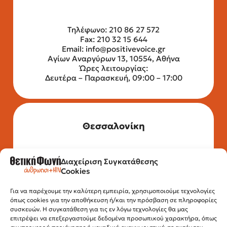
Τηλέφωνο: 210 86 27 572
Fax: 210 32 15 644
Email:
info@positivevoice.gr
Αγίων Αναργύρων 13, 10554, Αθήνα
Ώρες λειτουργίας:
Δευτέρα – Παρασκευή, 09:00 – 17:00
Θεσσαλονίκη
Διαχείριση Συγκατάθεσης
Τηλέφωνο: 2315 525 020
Cookies
Fax: 210 32 15 644
Email:
info@positivevoice.gr
Εγνατίας 112, 3ος όροφος, 54622,
Για να παρέχουμε την καλύτερη εμπειρία, χρησιμοποιούμε τεχνολογίες
όπως cookies για την αποθήκευση ή/και την πρόσβαση σε πληροφορίες
Θεσσαλονίκη
συσκευών. Η συγκατάθεση για τις εν λόγω τεχνολογίες θα μας
Ώρες λειτουργίας:
επιτρέψει να επεξεργαστούμε δεδομένα προσωπικού χαρακτήρα, όπως
Δευτέρα – Παρασκευή, 10:00 –14:00