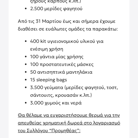
ξηρούς καρπούς κ.λπ.)
2.500 μερίδες φαγητού
Από τις 31 Μαρτίου έως και σήμερα έχουμε
διαθέσει σε ευάλωτες ομάδες τα παρακάτω:
400 kit υγιειονομικού υλικού για
ενέσιμη χρήση
100 γάντια μίας χρήσης
100 προστατευτικές μάσκες
50 αντισηπτικά μαντηλάκια
15 sleeping bags
3.500 γεύματα (μερίδες φαγητού, τοστ,
σάντουιτς, κρουασάν κ.λπ.)
3.000 χυμούς και νερά
Θα θέλαμε να ευχαριστήσουμε θερμά για την
απευθείας χρηματική δωρεά στο λογαριασμό
του Συλλόγου “Προμηθέας”: