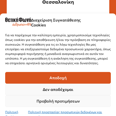
Θεσσαλονίκη
Διαχείριση Συγκατάθεσης
Τηλέφωνο: 2315 525 020
Cookies
Fax: 210 32 15 644
Email:
info@positivevoice.gr
Για να παρέχουμε την καλύτερη εμπειρία, χρησιμοποιούμε τεχνολογίες
Εγνατίας 112, 3ος όροφος, 54622,
όπως cookies για την αποθήκευση ή/και την πρόσβαση σε πληροφορίες
Θεσσαλονίκη
συσκευών. Η συγκατάθεση για τις εν λόγω τεχνολογίες θα μας
Ώρες λειτουργίας:
επιτρέψει να επεξεργαστούμε δεδομένα προσωπικού χαρακτήρα, όπως
Δευτέρα – Παρασκευή, 10:00 –14:00
συμπεριφορά περιήγησης ή μοναδικά αναγνωριστικά σε αυτόν τον
ιστότοπο. Η μη συγκατάθεση ή η ανάκληση της συγκατάθεσης, μπορεί
να επηρεάσει αρνητικά ορισμένες λειτουργίες και δυνατότητες.
Αποδοχή
Δεν αποδέχομαι
Προβολή προτιμήσεων
© 2024 Θετική Φωνή
Πολιτική
Πολιτική προστασίας προσωπικών δεδομένων και