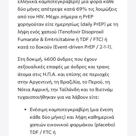
ελληνικά καμποτεγκραβίρη) μία φορά κάθε
δύο μήνες απέτρεψε κατά 69% τις λοιμώξεις
από τον HIV. Μέχρι σήμερα η PrEP
χορηγούταν είτε ημερησίως (daily PrEP) με τη
λήψη ενός χαπιού (Τenofovir Disoproxil
Fumarate & Emtricitabine ή TDF / FTC) ή
κατά το δοκούν (Event-driven PrEP / 2-1-1).
Στη δοκιμή, 4600 άνδρες που έχουν
σεξουαλικές επαφές με άνδρες και τρανς
άτομα στις Η.Π.Α. και επίσης σε περιοχές
στην Αργεντινή, τη Βραζιλία, το Περού, τη
Νότια Αφρική, την Ταϊλάνδη και το Βιετνάμ
τυχαιοποιήθηκαν για να λάβουν είτε:
Ενέσιμη καμποτεγκραβίρη (μια ένεση
κάθε δύο μήνες) και λήψη καθημερινά
χαπιών εικονικού φαρμάκου (placebo)
TDF / FTC ή