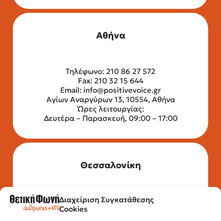
Αθήνα
Τηλέφωνο: 210 86 27 572
Fax: 210 32 15 644
Email:
info@positivevoice.gr
Αγίων Αναργύρων 13, 10554, Αθήνα
Ώρες λειτουργίας:
Δευτέρα – Παρασκευή, 09:00 – 17:00
Θεσσαλονίκη
Διαχείριση Συγκατάθεσης
Τηλέφωνο: 2315 525 020
Cookies
Fax: 210 32 15 644
Email:
info@positivevoice.gr