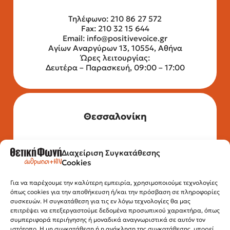
Τηλέφωνο: 210 86 27 572
Fax: 210 32 15 644
Email:
info@positivevoice.gr
Αγίων Αναργύρων 13, 10554, Αθήνα
Ώρες λειτουργίας:
Δευτέρα – Παρασκευή, 09:00 – 17:00
Θεσσαλονίκη
Διαχείριση Συγκατάθεσης
Τηλέφωνο: 2315 525 020
Cookies
Fax: 210 32 15 644
Email:
info@positivevoice.gr
Εγνατίας 112, 3ος όροφος, 54622,
Για να παρέχουμε την καλύτερη εμπειρία, χρησιμοποιούμε τεχνολογίες
όπως cookies για την αποθήκευση ή/και την πρόσβαση σε πληροφορίες
Θεσσαλονίκη
συσκευών. Η συγκατάθεση για τις εν λόγω τεχνολογίες θα μας
Ώρες λειτουργίας:
επιτρέψει να επεξεργαστούμε δεδομένα προσωπικού χαρακτήρα, όπως
Δευτέρα – Παρασκευή, 10:00 –14:00
συμπεριφορά περιήγησης ή μοναδικά αναγνωριστικά σε αυτόν τον
ιστότοπο. Η μη συγκατάθεση ή η ανάκληση της συγκατάθεσης, μπορεί