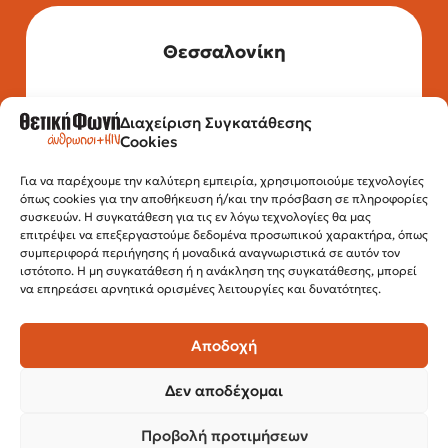
Θεσσαλονίκη
Διαχείριση Συγκατάθεσης
Τηλέφωνο: 2315 525 020
Cookies
Fax: 210 32 15 644
Email:
info@positivevoice.gr
Εγνατίας 112, 3ος όροφος, 54622,
Για να παρέχουμε την καλύτερη εμπειρία, χρησιμοποιούμε τεχνολογίες
όπως cookies για την αποθήκευση ή/και την πρόσβαση σε πληροφορίες
Θεσσαλονίκη
συσκευών. Η συγκατάθεση για τις εν λόγω τεχνολογίες θα μας
Ώρες λειτουργίας:
επιτρέψει να επεξεργαστούμε δεδομένα προσωπικού χαρακτήρα, όπως
Δευτέρα – Παρασκευή, 10:00 –14:00
συμπεριφορά περιήγησης ή μοναδικά αναγνωριστικά σε αυτόν τον
ιστότοπο. Η μη συγκατάθεση ή η ανάκληση της συγκατάθεσης, μπορεί
να επηρεάσει αρνητικά ορισμένες λειτουργίες και δυνατότητες.
Αποδοχή
Δεν αποδέχομαι
Προβολή προτιμήσεων