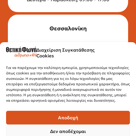
Θεσσαλονίκη
Διαχείριση Συγκατάθεσης
Τηλέφωνο: 2315 525 020
Cookies
Fax: 210 32 15 644
Email:
info@positivevoice.gr
Εγνατίας 112, 3ος όροφος, 54622,
Για να παρέχουμε την καλύτερη εμπειρία, χρησιμοποιούμε τεχνολογίες
όπως cookies για την αποθήκευση ή/και την πρόσβαση σε πληροφορίες
Θεσσαλονίκη
συσκευών. Η συγκατάθεση για τις εν λόγω τεχνολογίες θα μας
Ώρες λειτουργίας:
επιτρέψει να επεξεργαστούμε δεδομένα προσωπικού χαρακτήρα, όπως
Δευτέρα – Παρασκευή, 10:00 –14:00
συμπεριφορά περιήγησης ή μοναδικά αναγνωριστικά σε αυτόν τον
ιστότοπο. Η μη συγκατάθεση ή η ανάκληση της συγκατάθεσης, μπορεί
να επηρεάσει αρνητικά ορισμένες λειτουργίες και δυνατότητες.
Αποδοχή
Δεν αποδέχομαι