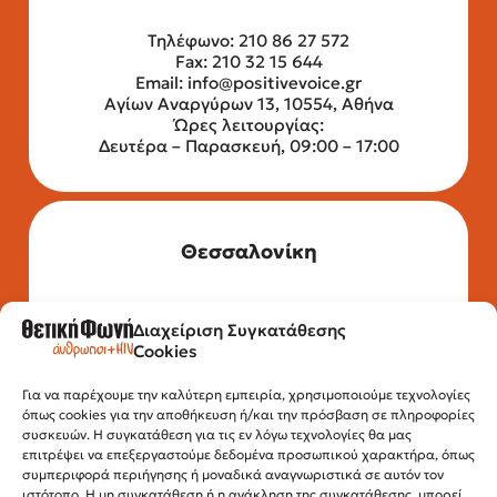
Τηλέφωνο: 210 86 27 572
Fax: 210 32 15 644
Email:
info@positivevoice.gr
Αγίων Αναργύρων 13, 10554, Αθήνα
Ώρες λειτουργίας:
Δευτέρα – Παρασκευή, 09:00 – 17:00
Θεσσαλονίκη
Διαχείριση Συγκατάθεσης
Τηλέφωνο: 2315 525 020
Cookies
Fax: 210 32 15 644
Email:
info@positivevoice.gr
Εγνατίας 112, 3ος όροφος, 54622,
Για να παρέχουμε την καλύτερη εμπειρία, χρησιμοποιούμε τεχνολογίες
όπως cookies για την αποθήκευση ή/και την πρόσβαση σε πληροφορίες
Θεσσαλονίκη
συσκευών. Η συγκατάθεση για τις εν λόγω τεχνολογίες θα μας
Ώρες λειτουργίας:
επιτρέψει να επεξεργαστούμε δεδομένα προσωπικού χαρακτήρα, όπως
Δευτέρα – Παρασκευή, 10:00 –14:00
συμπεριφορά περιήγησης ή μοναδικά αναγνωριστικά σε αυτόν τον
ιστότοπο. Η μη συγκατάθεση ή η ανάκληση της συγκατάθεσης, μπορεί