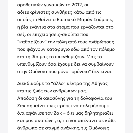
οροθετικών γυναικών το 2012, οι
αδιευκρίνιστες συνθήκες κάτω από τις
οποίες πεθαίνει ο Εμπουκά Μαμάν Σούμπεκ,
η βία ενάντια στα άτομα που εργάζονται στο
σεξ, οι επιχειρήσεις-σκούπα που
“καθαρίζουν” την πόλη από τους ανθρώπους
που ψάχνουν καταφύγιο εδώ από τον πόλεμο
και τη βία μας το υπενθυμίζουν. Μας το
υπενθυμίζουν όσα έχουμε δει να συμβαίνουν
στην Ομόνοια που μόνο “ομόνοια” δεν είναι.
Διεκδικούμε το “άλλο” κέντρο της Αθήνας
και τις ζωές των ανθρώπων μας.
Απόδοση δικαιοσύνης για τη δολοφονία του
Ζακ σημαίνει πως πρέπει να πολεμήσουμε
ό,τι αφάνισε τον Ζακ – ό,τι μας δηλητηριάζει
και μας σκοτώνει, ό,τι είναι απέναντι σε κάθε
άνθρωπο σε στιγμή ανάγκης, τις Ομόνοιες