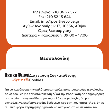
Τηλέφωνο: 210 86 27 572
Fax: 210 32 15 644
Email:
info@positivevoice.gr
Αγίων Αναργύρων 13, 10554, Αθήνα
Ώρες λειτουργίας:
Δευτέρα – Παρασκευή, 09:00 – 17:00
Θεσσαλονίκη
Διαχείριση Συγκατάθεσης
Τηλέφωνο: 2315 525 020
Cookies
Fax: 210 32 15 644
Email:
info@positivevoice.gr
Εγνατίας 112, 3ος όροφος, 54622,
Για να παρέχουμε την καλύτερη εμπειρία, χρησιμοποιούμε τεχνολογίες
όπως cookies για την αποθήκευση ή/και την πρόσβαση σε πληροφορίες
Θεσσαλονίκη
συσκευών. Η συγκατάθεση για τις εν λόγω τεχνολογίες θα μας
Ώρες λειτουργίας:
επιτρέψει να επεξεργαστούμε δεδομένα προσωπικού χαρακτήρα, όπως
Δευτέρα – Παρασκευή, 10:00 –14:00
συμπεριφορά περιήγησης ή μοναδικά αναγνωριστικά σε αυτόν τον