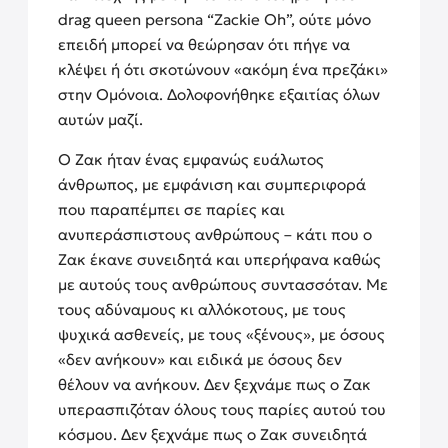
drag queen persona “Zackie Oh”, ούτε μόνο
επειδή μπορεί να θεώρησαν ότι πήγε να
κλέψει ή ότι σκοτώνουν «ακόμη ένα πρεζάκι»
στην Ομόνοια. Δολοφονήθηκε εξαιτίας όλων
αυτών μαζί.
Ο Ζακ ήταν ένας εμφανώς ευάλωτος
άνθρωπος, με εμφάνιση και συμπεριφορά
που παραπέμπει σε παρίες και
ανυπεράσπιστους ανθρώπους – κάτι που ο
Ζακ έκανε συνειδητά και υπερήφανα καθώς
με αυτούς τους ανθρώπους συντασσόταν. Με
τους αδύναμους κι αλλόκοτους, με τους
ψυχικά ασθενείς, με τους «ξένους», με όσους
«δεν ανήκουν» και ειδικά με όσους δεν
θέλουν να ανήκουν. Δεν ξεχνάμε πως ο Ζακ
υπερασπιζόταν όλους τους παρίες αυτού του
κόσμου. Δεν ξεχνάμε πως ο Ζακ συνειδητά