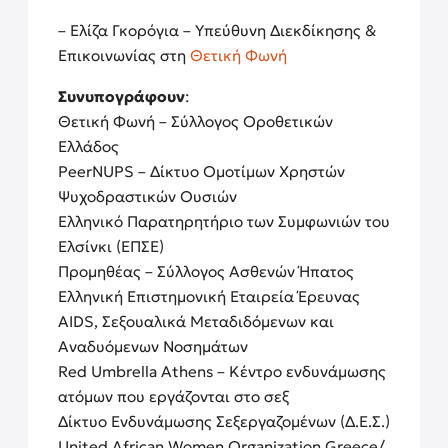
– Ελίζα Γκορόγια – Υπεύθυνη Διεκδίκησης &
Επικοινωνίας στη
Θετική Φωνή
Συνυπογράφουν
:
Θετική Φωνή – Σύλλογος Οροθετικών
Ελλάδος
PeerNUPS – Δίκτυο Ομοτίμων Χρηστών
Ψυχοδραστικών Ουσιών
Ελληνικό Παρατηρητήριο των Συμφωνιών του
Ελσίνκι (ΕΠΣΕ)
Προμηθέας – Σύλλογος Ασθενών Ήπατος
Ελληνική Επιστημονική Εταιρεία Έρευνας
AIDS, Σεξουαλικά Μεταδιδόμενων και
Αναδυόμενων Νοσημάτων
Red Umbrella Athens – Κέντρο ενδυνάμωσης
ατόμων που εργάζονται στο σεξ
Δίκτυο Ενδυνάμωσης Σεξεργαζομένων (Δ.Ε.Σ.)
United African Women Organization Greece/