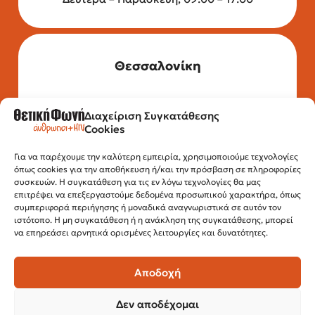
Θεσσαλονίκη
Διαχείριση Συγκατάθεσης
Τηλέφωνο: 2315 525 020
Cookies
Fax: 210 32 15 644
Email:
info@positivevoice.gr
Εγνατίας 112, 3ος όροφος, 54622,
Για να παρέχουμε την καλύτερη εμπειρία, χρησιμοποιούμε τεχνολογίες
όπως cookies για την αποθήκευση ή/και την πρόσβαση σε πληροφορίες
Θεσσαλονίκη
συσκευών. Η συγκατάθεση για τις εν λόγω τεχνολογίες θα μας
Ώρες λειτουργίας:
επιτρέψει να επεξεργαστούμε δεδομένα προσωπικού χαρακτήρα, όπως
Δευτέρα – Παρασκευή, 10:00 –14:00
συμπεριφορά περιήγησης ή μοναδικά αναγνωριστικά σε αυτόν τον
ιστότοπο. Η μη συγκατάθεση ή η ανάκληση της συγκατάθεσης, μπορεί
να επηρεάσει αρνητικά ορισμένες λειτουργίες και δυνατότητες.
Αποδοχή
Δεν αποδέχομαι