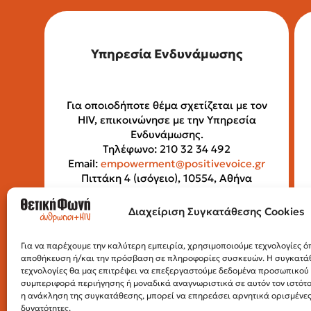
Υπηρεσία Ενδυνάμωσης
Για οποιοδήποτε θέμα σχετίζεται με τον
HIV, επικοινώνησε με την Υπηρεσία
Ενδυνάμωσης.
Τηλέφωνο: 210 32 34 492
Email:
empowerment@positivevoice.gr
Πιττάκη 4 (ισόγειο), 10554, Αθήνα
Ώρες λειτουργίας: Δευτέρα –
Παρασκευή, 10:00 – 14:00
Διαχείριση Συγκατάθεσης Cookies
Για να παρέχουμε την καλύτερη εμπειρία, χρησιμοποιούμε τεχνολογίες όπ
αποθήκευση ή/και την πρόσβαση σε πληροφορίες συσκευών. Η συγκατάθε
τεχνολογίες θα μας επιτρέψει να επεξεργαστούμε δεδομένα προσωπικο
συμπεριφορά περιήγησης ή μοναδικά αναγνωριστικά σε αυτόν τον ιστότ
η ανάκληση της συγκατάθεσης, μπορεί να επηρεάσει αρνητικά ορισμένες 
δυνατότητες.