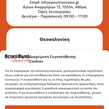
Email:
info@positivevoice.gr
Αγίων Αναργύρων 13, 10554, Αθήνα
Ώρες λειτουργίας:
Δευτέρα – Παρασκευή, 09:00 – 17:00
Θεσσαλονίκη
Διαχείριση Συγκατάθεσης
Τηλέφωνο: 2315 525 020
Cookies
Fax: 210 32 15 644
Email:
info@positivevoice.gr
Εγνατίας 112, 3ος όροφος, 54622,
Για να παρέχουμε την καλύτερη εμπειρία, χρησιμοποιούμε τεχνολογίες
όπως cookies για την αποθήκευση ή/και την πρόσβαση σε πληροφορίες
Θεσσαλονίκη
συσκευών. Η συγκατάθεση για τις εν λόγω τεχνολογίες θα μας
Ώρες λειτουργίας:
επιτρέψει να επεξεργαστούμε δεδομένα προσωπικού χαρακτήρα, όπως
Δευτέρα – Παρασκευή, 10:00 –14:00
συμπεριφορά περιήγησης ή μοναδικά αναγνωριστικά σε αυτόν τον
ιστότοπο. Η μη συγκατάθεση ή η ανάκληση της συγκατάθεσης, μπορεί
να επηρεάσει αρνητικά ορισμένες λειτουργίες και δυνατότητες.