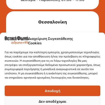
Θεσσαλονίκη
Διαχείριση Συγκατάθεσης
Τηλέφωνο: 2315 525 020
Cookies
Fax: 210 32 15 644
Email:
info@positivevoice.gr
Εγνατίας 112, 3ος όροφος, 54622,
Για να παρέχουμε την καλύτερη εμπειρία, χρησιμοποιούμε τεχνολογίες
όπως cookies για την αποθήκευση ή/και την πρόσβαση σε πληροφορίες
Θεσσαλονίκη
συσκευών. Η συγκατάθεση για τις εν λόγω τεχνολογίες θα μας
Ώρες λειτουργίας:
επιτρέψει να επεξεργαστούμε δεδομένα προσωπικού χαρακτήρα, όπως
Δευτέρα – Παρασκευή, 10:00 –14:00
συμπεριφορά περιήγησης ή μοναδικά αναγνωριστικά σε αυτόν τον
ιστότοπο. Η μη συγκατάθεση ή η ανάκληση της συγκατάθεσης, μπορεί
να επηρεάσει αρνητικά ορισμένες λειτουργίες και δυνατότητες.
Αποδοχή
Δεν αποδέχομαι