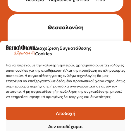
Θεσσαλονίκη
Διαχείριση Συγκατάθεσης
Τηλέφωνο: 2315 525 020
Cookies
Fax: 210 32 15 644
Email:
info@positivevoice.gr
Εγνατίας 112, 3ος όροφος, 54622,
Για να παρέχουμε την καλύτερη εμπειρία, χρησιμοποιούμε τεχνολογίες
όπως cookies για την αποθήκευση ή/και την πρόσβαση σε πληροφορίες
Θεσσαλονίκη
συσκευών. Η συγκατάθεση για τις εν λόγω τεχνολογίες θα μας
Ώρες λειτουργίας:
επιτρέψει να επεξεργαστούμε δεδομένα προσωπικού χαρακτήρα, όπως
Δευτέρα – Παρασκευή, 10:00 –14:00
συμπεριφορά περιήγησης ή μοναδικά αναγνωριστικά σε αυτόν τον
ιστότοπο. Η μη συγκατάθεση ή η ανάκληση της συγκατάθεσης, μπορεί
να επηρεάσει αρνητικά ορισμένες λειτουργίες και δυνατότητες.
Αποδοχή
Δεν αποδέχομαι