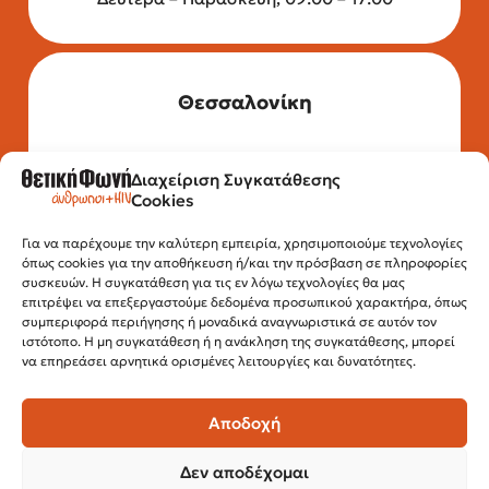
Θεσσαλονίκη
Διαχείριση Συγκατάθεσης
Τηλέφωνο: 2315 525 020
Cookies
Fax: 210 32 15 644
Email:
info@positivevoice.gr
Εγνατίας 112, 3ος όροφος, 54622,
Για να παρέχουμε την καλύτερη εμπειρία, χρησιμοποιούμε τεχνολογίες
όπως cookies για την αποθήκευση ή/και την πρόσβαση σε πληροφορίες
Θεσσαλονίκη
συσκευών. Η συγκατάθεση για τις εν λόγω τεχνολογίες θα μας
Ώρες λειτουργίας:
επιτρέψει να επεξεργαστούμε δεδομένα προσωπικού χαρακτήρα, όπως
Δευτέρα – Παρασκευή, 10:00 –14:00
συμπεριφορά περιήγησης ή μοναδικά αναγνωριστικά σε αυτόν τον
ιστότοπο. Η μη συγκατάθεση ή η ανάκληση της συγκατάθεσης, μπορεί
να επηρεάσει αρνητικά ορισμένες λειτουργίες και δυνατότητες.
Αποδοχή
Δεν αποδέχομαι