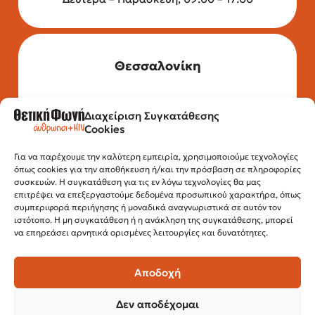
Θεσσαλονίκη
Διαχείριση Συγκατάθεσης
Τηλέφωνο: 2315 525 020
Cookies
Fax: 210 32 15 644
Email:
info@positivevoice.gr
Εγνατίας 112, 3ος όροφος, 54622,
Για να παρέχουμε την καλύτερη εμπειρία, χρησιμοποιούμε τεχνολογίες
όπως cookies για την αποθήκευση ή/και την πρόσβαση σε πληροφορίες
Θεσσαλονίκη
συσκευών. Η συγκατάθεση για τις εν λόγω τεχνολογίες θα μας
Ώρες λειτουργίας:
επιτρέψει να επεξεργαστούμε δεδομένα προσωπικού χαρακτήρα, όπως
Δευτέρα – Παρασκευή, 10:00 –14:00
συμπεριφορά περιήγησης ή μοναδικά αναγνωριστικά σε αυτόν τον
ιστότοπο. Η μη συγκατάθεση ή η ανάκληση της συγκατάθεσης, μπορεί
να επηρεάσει αρνητικά ορισμένες λειτουργίες και δυνατότητες.
Αποδοχή
Δεν αποδέχομαι