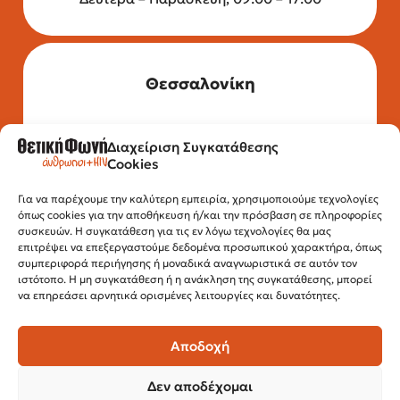
Θεσσαλονίκη
Διαχείριση Συγκατάθεσης
Τηλέφωνο: 2315 525 020
Cookies
Fax: 210 32 15 644
Email:
info@positivevoice.gr
Εγνατίας 112, 3ος όροφος, 54622,
Για να παρέχουμε την καλύτερη εμπειρία, χρησιμοποιούμε τεχνολογίες
όπως cookies για την αποθήκευση ή/και την πρόσβαση σε πληροφορίες
Θεσσαλονίκη
συσκευών. Η συγκατάθεση για τις εν λόγω τεχνολογίες θα μας
Ώρες λειτουργίας:
επιτρέψει να επεξεργαστούμε δεδομένα προσωπικού χαρακτήρα, όπως
Δευτέρα – Παρασκευή, 10:00 –14:00
συμπεριφορά περιήγησης ή μοναδικά αναγνωριστικά σε αυτόν τον
ιστότοπο. Η μη συγκατάθεση ή η ανάκληση της συγκατάθεσης, μπορεί
να επηρεάσει αρνητικά ορισμένες λειτουργίες και δυνατότητες.
Αποδοχή
Δεν αποδέχομαι