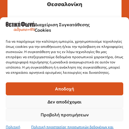
Θεσσαλονίκη
Διαχείριση Συγκατάθεσης
Τηλέφωνο: 2315 525 020
Cookies
Fax: 210 32 15 644
Email:
info@positivevoice.gr
Εγνατίας 112, 3ος όροφος, 54622,
Για να παρέχουμε την καλύτερη εμπειρία, χρησιμοποιούμε τεχνολογίες
όπως cookies για την αποθήκευση ή/και την πρόσβαση σε πληροφορίες
Θεσσαλονίκη
συσκευών. Η συγκατάθεση για τις εν λόγω τεχνολογίες θα μας
Ώρες λειτουργίας:
επιτρέψει να επεξεργαστούμε δεδομένα προσωπικού χαρακτήρα, όπως
Δευτέρα – Παρασκευή, 10:00 –14:00
συμπεριφορά περιήγησης ή μοναδικά αναγνωριστικά σε αυτόν τον
ιστότοπο. Η μη συγκατάθεση ή η ανάκληση της συγκατάθεσης, μπορεί
να επηρεάσει αρνητικά ορισμένες λειτουργίες και δυνατότητες.
Αποδοχή
Δεν αποδέχομαι
Προβολή προτιμήσεων
© 2024 Θετική Φωνή
Πολιτική
Πολιτική προστασίας προσωπικών δεδομένων και