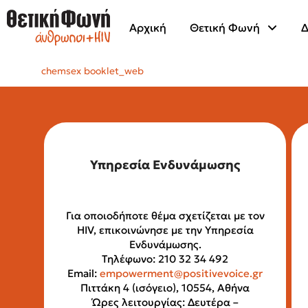
Αρχική
Θετική Φωνή
Δ
chemsex booklet_web
Υπηρεσία Ενδυνάμωσης
Για οποιοδήποτε θέμα σχετίζεται με τον
HIV, επικοινώνησε με την Υπηρεσία
Ενδυνάμωσης.
Τηλέφωνο: 210 32 34 492
Email:
empowerment@positivevoice.gr
Πιττάκη 4 (ισόγειο), 10554, Αθήνα
Ώρες λειτουργίας: Δευτέρα –