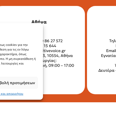
Αθήνα
Τηλέφωνο: 210 86 27 572
Τηλ
ως cookies για την
Fax: 210 32 15 644
ση για τις εν λόγω
Email:
info@positivevoice.gr
Emai
ύ χαρακτήρα, όπως
Αγίων Αναργύρων 13, 10554, Αθήνα
Εγνατία
οπο. Η μη συγκατάθεση ή
Ώρες λειτουργίας:
λειτουργίες και
Δευτέρα – Παρασκευή, 09:00 – 17:00
Δευτέρα 
βολή προτιμήσεων
 και απορρήτου