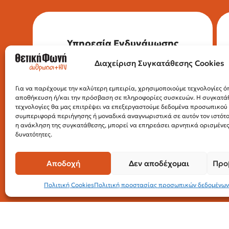
Υπηρεσία Ενδυνάμωσης
Διαχείριση Συγκατάθεσης Cookies
Για οποιοδήποτε θέμα σχετίζεται με τον
Για να παρέχουμε την καλύτερη εμπειρία, χρησιμοποιούμε τεχνολογίες όπ
HIV, επικοινώνησε με την Υπηρεσία
αποθήκευση ή/και την πρόσβαση σε πληροφορίες συσκευών. Η συγκατάθε
Ενδυνάμωσης.
τεχνολογίες θα μας επιτρέψει να επεξεργαστούμε δεδομένα προσωπικο
Τηλέφωνο: 210 32 34 492
συμπεριφορά περιήγησης ή μοναδικά αναγνωριστικά σε αυτόν τον ιστότ
Email:
empowerment@positivevoice.gr
η ανάκληση της συγκατάθεσης, μπορεί να επηρεάσει αρνητικά ορισμένες 
Πιττάκη 4 (ισόγειο), 10554, Αθήνα
δυνατότητες.
Ώρες λειτουργίας: Δευτέρα –
Παρασκευή, 10:00 – 14:00
Αποδοχή
Δεν αποδέχομαι
Προ
Πολιτική Cookies
Πολιτική προστασίας προσωπικών δεδομένων