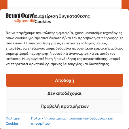
Διαχείριση Συγκατάθεσης
Τηλέφωνο: 2315 525 020
Cookies
Fax: 210 32 15 644
Email:
info@positivevoice.gr
Για να παρέχουμε την καλύτερη εμπειρία, χρησιμοποιούμε τεχνολογίες
Εγνατίας 112, 3ος όροφος, 54622,
όπως cookies για την αποθήκευση ή/και την πρόσβαση σε πληροφορίες
Θεσσαλονίκη
συσκευών. Η συγκατάθεση για τις εν λόγω τεχνολογίες θα μας
Ώρες λειτουργίας:
επιτρέψει να επεξεργαστούμε δεδομένα προσωπικού χαρακτήρα, όπως
Δευτέρα – Παρασκευή, 10:00 –14:00
συμπεριφορά περιήγησης ή μοναδικά αναγνωριστικά σε αυτόν τον
ιστότοπο. Η μη συγκατάθεση ή η ανάκληση της συγκατάθεσης, μπορεί
να επηρεάσει αρνητικά ορισμένες λειτουργίες και δυνατότητες.
Αποδοχή
Δεν αποδέχομαι
Προβολή προτιμήσεων
© 2024 Θετική Φωνή
Πολιτική
Πολιτική προστασίας προσωπικών δεδομένων και
Cookies
απορρήτου