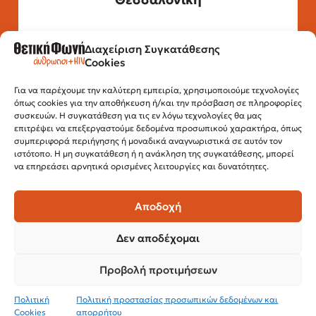
Διαχείριση Συγκατάθεσης
Τηλέφωνο: 2315 525 020
Cookies
Fax: 210 32 15 644
Email:
info@positivevoice.gr
Εγνατίας 112, 3ος όροφος, 54622,
Για να παρέχουμε την καλύτερη εμπειρία, χρησιμοποιούμε τεχνολογίες
όπως cookies για την αποθήκευση ή/και την πρόσβαση σε πληροφορίες
Θεσσαλονίκη
συσκευών. Η συγκατάθεση για τις εν λόγω τεχνολογίες θα μας
Ώρες λειτουργίας:
επιτρέψει να επεξεργαστούμε δεδομένα προσωπικού χαρακτήρα, όπως
Δευτέρα – Παρασκευή, 10:00 –14:00
συμπεριφορά περιήγησης ή μοναδικά αναγνωριστικά σε αυτόν τον
ιστότοπο. Η μη συγκατάθεση ή η ανάκληση της συγκατάθεσης, μπορεί
να επηρεάσει αρνητικά ορισμένες λειτουργίες και δυνατότητες.
Αποδοχή
Δεν αποδέχομαι
Προβολή προτιμήσεων
© 2024 Θετική Φωνή
Πολιτική
Πολιτική προστασίας προσωπικών δεδομένων και
Cookies
απορρήτου