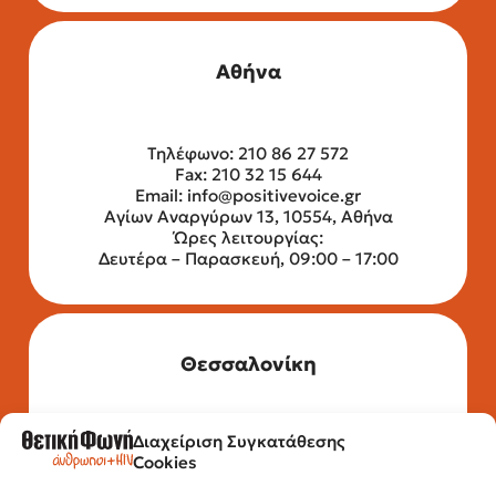
Αθήνα
Τηλέφωνο: 210 86 27 572
Fax: 210 32 15 644
Email:
info@positivevoice.gr
Αγίων Αναργύρων 13, 10554, Αθήνα
Ώρες λειτουργίας:
Δευτέρα – Παρασκευή, 09:00 – 17:00
Θεσσαλονίκη
Διαχείριση Συγκατάθεσης
Τηλέφωνο: 2315 525 020
Cookies
Fax: 210 32 15 644
Email:
info@positivevoice.gr