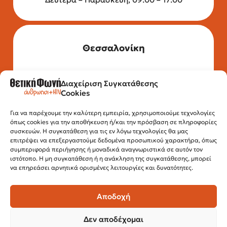
Θεσσαλονίκη
Διαχείριση Συγκατάθεσης
Τηλέφωνο: 2315 525 020
Cookies
Fax: 210 32 15 644
Email:
info@positivevoice.gr
Εγνατίας 112, 3ος όροφος, 54622,
Για να παρέχουμε την καλύτερη εμπειρία, χρησιμοποιούμε τεχνολογίες
όπως cookies για την αποθήκευση ή/και την πρόσβαση σε πληροφορίες
Θεσσαλονίκη
συσκευών. Η συγκατάθεση για τις εν λόγω τεχνολογίες θα μας
Ώρες λειτουργίας:
επιτρέψει να επεξεργαστούμε δεδομένα προσωπικού χαρακτήρα, όπως
Δευτέρα – Παρασκευή, 10:00 –14:00
συμπεριφορά περιήγησης ή μοναδικά αναγνωριστικά σε αυτόν τον
ιστότοπο. Η μη συγκατάθεση ή η ανάκληση της συγκατάθεσης, μπορεί
να επηρεάσει αρνητικά ορισμένες λειτουργίες και δυνατότητες.
Αποδοχή
Δεν αποδέχομαι