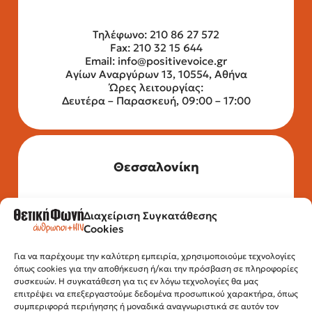
Τηλέφωνο: 210 86 27 572
Fax: 210 32 15 644
Email:
info@positivevoice.gr
Αγίων Αναργύρων 13, 10554, Αθήνα
Ώρες λειτουργίας:
Δευτέρα – Παρασκευή, 09:00 – 17:00
Θεσσαλονίκη
Διαχείριση Συγκατάθεσης
Τηλέφωνο: 2315 525 020
Cookies
Fax: 210 32 15 644
Email:
info@positivevoice.gr
Για να παρέχουμε την καλύτερη εμπειρία, χρησιμοποιούμε τεχνολογίες
Εγνατίας 112, 3ος όροφος, 54622,
όπως cookies για την αποθήκευση ή/και την πρόσβαση σε πληροφορίες
Θεσσαλονίκη
συσκευών. Η συγκατάθεση για τις εν λόγω τεχνολογίες θα μας
Ώρες λειτουργίας:
επιτρέψει να επεξεργαστούμε δεδομένα προσωπικού χαρακτήρα, όπως
Δευτέρα – Παρασκευή, 10:00 –14:00
συμπεριφορά περιήγησης ή μοναδικά αναγνωριστικά σε αυτόν τον