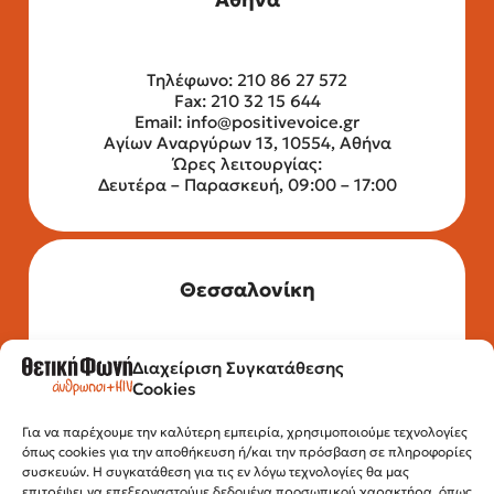
Τηλέφωνο: 210 86 27 572
Fax: 210 32 15 644
Email:
info@positivevoice.gr
Αγίων Αναργύρων 13, 10554, Αθήνα
Ώρες λειτουργίας:
Δευτέρα – Παρασκευή, 09:00 – 17:00
Θεσσαλονίκη
Διαχείριση Συγκατάθεσης
Τηλέφωνο: 2315 525 020
Cookies
Fax: 210 32 15 644
Email:
info@positivevoice.gr
Εγνατίας 112, 3ος όροφος, 54622,
Για να παρέχουμε την καλύτερη εμπειρία, χρησιμοποιούμε τεχνολογίες
όπως cookies για την αποθήκευση ή/και την πρόσβαση σε πληροφορίες
Θεσσαλονίκη
συσκευών. Η συγκατάθεση για τις εν λόγω τεχνολογίες θα μας
Ώρες λειτουργίας:
επιτρέψει να επεξεργαστούμε δεδομένα προσωπικού χαρακτήρα, όπως