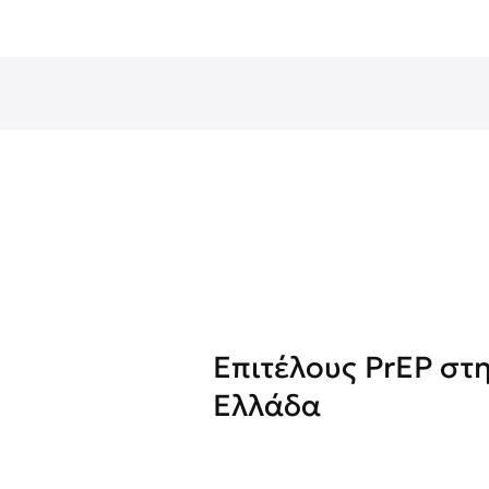
Επιτέλους PrEP στ
Ελλάδα