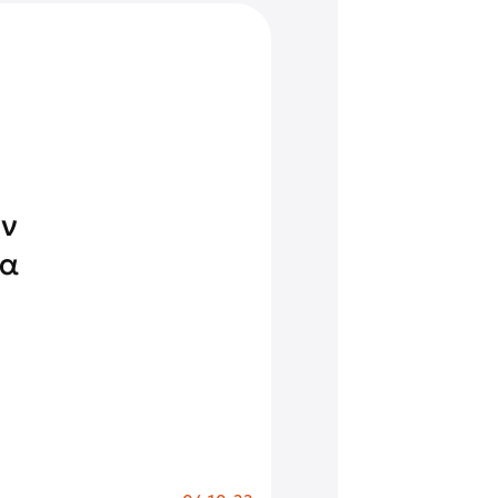
ον
τα